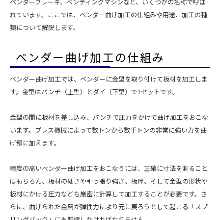
ベンダーブレーキ、ベンディングマシンなど、いくつかの名称で呼ば
れています。ここでは、ベンダー曲げ加工の仕組みや用途、加工の種
類について解説します。
ベンダー曲げ加工の仕組み
ベンダー曲げ加工では、ベンダーに金型を取り付けて板材を加工しま
す。金型はパンチ（上型）とダイ（下型）で1セットです。
金型の間に板材を差し込み、パンチで圧力をかけて曲げ加工をおこな
います。プレス機械によって数トンから数千トンの非常に強い力を曲
げ部に加えます。
精度の高いベンダー曲げ加工をおこなうには、正確に寸法を測ること
はもちろん、板材の硬さや引っ張り強さ、板厚、そして金型の形状や
板材にかける圧力なども厳密に計算して加工することが必要です。さ
らに、曲げられた金属が弾性力により元に戻ろうとして起こる「スプ
リングバック」にも配慮しなければなりません。